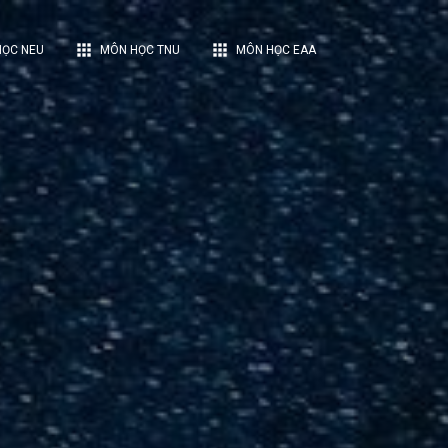
apps
apps
ỌC NEU
MÔN HỌC TNU
MÔN HỌC EAA