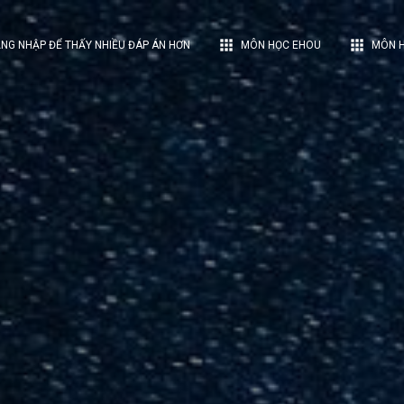
apps
apps
NG NHẬP ĐỂ THẤY NHIỀU ĐÁP ÁN HƠN
MÔN HỌC EHOU
MÔN H