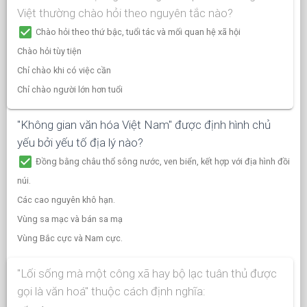
Việt thường chào hỏi theo nguyên tắc nào?
check_box
Chào hỏi theo thứ bậc, tuổi tác và mối quan hệ xã hội
Chào hỏi tùy tiện
Chỉ chào khi có việc cần
Chỉ chào người lớn hơn tuổi
"Không gian văn hóa Việt Nam" được định hình chủ
yếu bởi yếu tố địa lý nào?
check_box
Đồng bằng châu thổ sông nước, ven biển, kết hợp với địa hình đồi
núi.
Các cao nguyên khô hạn.
Vùng sa mạc và bán sa mạ
Vùng Bắc cực và Nam cực.
"Lối sống mà một công xã hay bộ lạc tuân thủ được
gọi là văn hoá" thuộc cách định nghĩa: