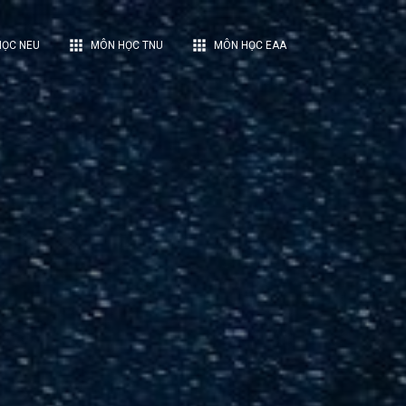
apps
apps
ỌC NEU
MÔN HỌC TNU
MÔN HỌC EAA