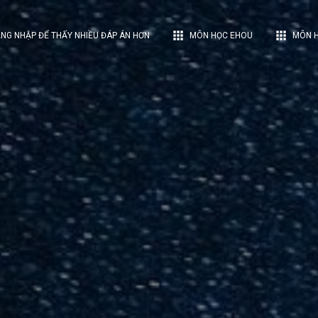
apps
apps
NG NHẬP ĐỂ THẤY NHIỀU ĐÁP ÁN HƠN
MÔN HỌC EHOU
MÔN H