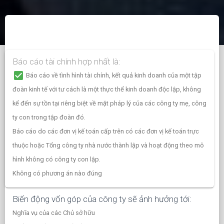
Báo cáo tài chính hợp nhất là:
check_box
Báo cáo về tình hình tài chính, kết quả kinh doanh của một tập
đoàn kinh tế với tư cách là một thực thể kinh doanh độc lập, không
kể đến sự tồn tại riêng biệt về mặt pháp lý của các công ty mẹ, công
ty con trong tập đoàn đó.
Báo cáo do các đơn vị kế toán cấp trên có các đơn vị kế toán trực
thuộc hoặc Tổng công ty nhà nước thành lập và hoạt động theo mô
hình không có công ty con lập.
Không có phương án nào đúng
Biến động vốn góp của công ty sẽ ảnh hưởng tới:
Nghĩa vụ của các Chủ sở hữu