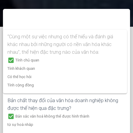
“Cùng một sự việc nhưng có thể hiểu và đánh giá
khác nhau bởi những người có nền văn hóa khác
nhau”, thể hiện đặc trưng nào của văn hóa:
check_box
Tính chủ quan
Tính khách quan
Có thể học hỏi
Tính cộng đồng
Bản chất thay đổi của văn hóa doanh nghiệp không
được thể hiện qua đặc trưng?
check_box
Bản sắc văn hoá không thể được hình thành
từ sự hoà nhâp