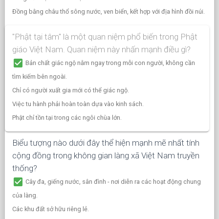
Đồng bằng châu thổ sông nước, ven biển, kết hợp với địa hình đồi núi.
"Phật tại tâm" là một quan niệm phổ biến trong Phật
giáo Việt Nam. Quan niệm này nhấn mạnh điều gì?
check_box
Bản chất giác ngộ nằm ngay trong mỗi con người, không cần
tìm kiếm bên ngoài.
Chỉ có người xuất gia mới có thể giác ngộ.
Việc tu hành phải hoàn toàn dựa vào kinh sách.
Phật chỉ tồn tại trong các ngôi chùa lớn.
Biểu tượng nào dưới đây thể hiện mạnh mẽ nhất tính
cộng đồng trong không gian làng xã Việt Nam truyền
thống?
check_box
Cây đa, giếng nước, sân đình - nơi diễn ra các hoạt động chung
của làng.
Các khu đất sở hữu riêng lẻ.