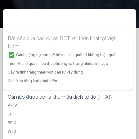
Bất cập của các dự án BOT khi triển khai tại Việt
Nam:
check_box
Gánh nặng nợ cho thế hệ sau khi quản lý không hiệu quả
Triển khai ở quá nhiều địa phương và trong nhiều lĩnh vực
Gây ra tình trạng thiếu vốn đầu tư xây dựng
Cơ sở hạ tầng khó phát triển
Cái nào được coi là khu mậu dịch tự do (FTA)?
AFTA
EU
BRIC
WTO