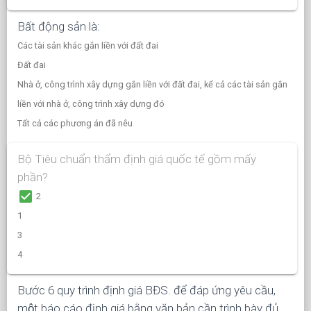
Bất động sản là:
Các tài sản khác gắn liền với đất đai
Đất đai
Nhà ở, công trình xây dựng gắn liền với đất đai, kể cả các tài sản gắn
liền với nhà ở, công trình xây dựng đó
Tất cả các phương án đã nêu
Bộ Tiêu chuẩn thẩm định giá quốc tế gồm mấy
phần?
check_box
2
1
3
4
Bước 6 quy trình định giá BĐS. để đáp ứng yêu cầu,
một báo cáo định giá bằng văn bản cần trình bày đủ