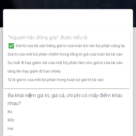
“Nguyên tắc đóng góp” được hiểu là:
check_box
Giá trị của tài sản bằng giá trị của toàn bộ các bộ phận cộng lại
Giá trị của mỗi bộ phận chiếm trong tổng trị giá của toàn bộ tài sản
Sự mất đi hay giảm sút của một bộ phận làm cho giá trị của tài sản
tăng lên hay giảm đi bao nhiêu
Tỷ lệ giá trị của mỗi bộ phận trong toàn bộ giá trị tài sản
Ba khái niệm giá trị, giá cả, chi phí có mấy điểm khác
nhau?
Ba
Bốn
Hai