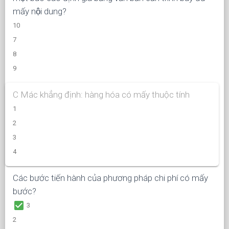
mấy nội dung?
10
7
8
9
C Mác khẳng định: hàng hóa có mấy thuộc tính
1
2
3
4
Các bước tiến hành của phương pháp chi phí có mấy
bước?
check_box
3
2