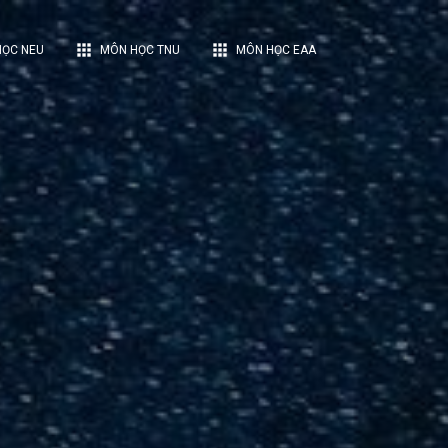
apps
apps
ỌC NEU
MÔN HỌC TNU
MÔN HỌC EAA