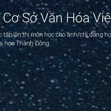
 Cơ Sở Văn Hóa Vi
ọc tập/ôn thi môn học cho anh/chị đang h
ại học Thành Đông.