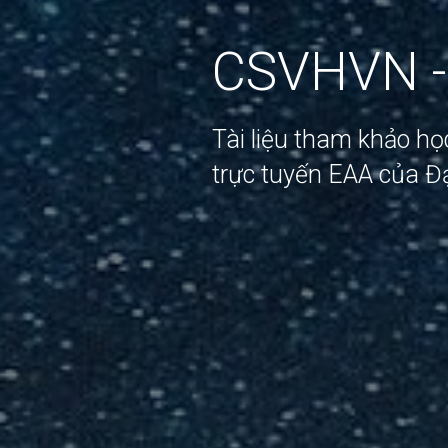
CSVHVN -
Tài liệu tham khảo h
trực tuyến EAA của Đ