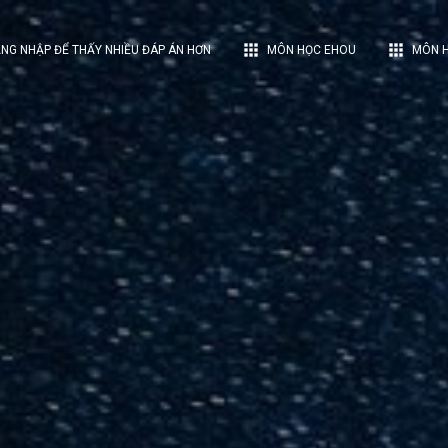
apps
apps
NG NHẬP ĐỂ THẤY NHIỀU ĐÁP ÁN HƠN
MÔN HỌC EHOU
MÔN H